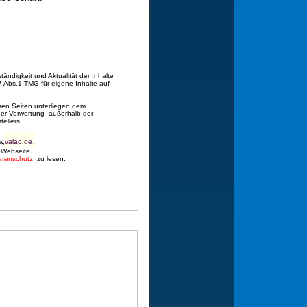
ständigkeit und Aktualität der Inhalte
 Abs.1 TMG für eigene Inhalte auf
esen Seiten unterliegen dem
 der Verwertung außerhalb der
ellers.
.
w,
valao.de
r Webseite.
atenschutz
zu lesen.