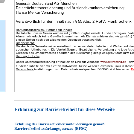
Generali Deutschland AG München
Reiserücktrittsversicherung und Auslandskrankenversicherung:
Hanse Merkur Versicherung
Verantwortlich für den Inhalt nach § 55 Abs. 2 RStV: Frank Schenk
Haftungsausschluss / Haftung für Inhalte
Die Inhalte unserer Seiten wurden mit größter Sorgfalt erstellt. Für die Richtigkeit, Voll
können wir jedoch keine Gewähr übernehmen. Als Diensteanbieter sind wir gemäß § 7
diesen Seiten nach den allgemeinen Gesetzen verantwortlich.
Urheberrecht:
Die durch die Seitenbetreiber erstellten bzw. verwendeten Inhalte und Werke auf di
deutschen Urheberrecht. Die Vervielfältigung, Bearbeitung, Verbreitung und jede Art
Grenzen des Urheberrechtes bedürfen der Zustimmung des jeweiligen Autors bzw. Erst
Haftung für Links
Unser Datenschutzerklärung enthält einen Link zur Webseite
www.activemind.de
- ww
für deren Inhalte sind wir nicht verantwortlich. Keine weiteren externen Links in diese
Datenschutz
Ausführungen zum Datenschutz entsprechen DSGVO sind hier unter
D
Erklärung zur Barrierefreiheit für diese Webseite
Erfüllung der Barrierefreiheitsanforderungen gemäß
Barrierefreiheitsstärkungsgesetzes (BFSG)